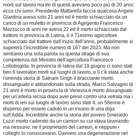
morti sul lavoro ma tre di questi avevano poco più di 20 anni;
ecco chi sono. Presidente Mattarella faccia qualcosa Angelo
Giardina aveva solo 21 anni ed è morto schiacciato da un
carico di un muletto in provincia di Agrigento Francesco
Mazzucco di anni ne aveva 22 ed è morto schiacciato dal
trattore in provincia di Latina, è il 71esimo agricoltore
schiacciato dal trattore dall'inizio dell'anno, probabilmente si
supererà l'incredibile numero di 167 del 2023. Ma non
sentiamo una sola parola su questa strage di sua
competenza dal Ministro dell'agricoltura Francesco
Lollobrigida. In provincia di latina dal 19 giugno ci sono stati
ben 6 lavoratori morti sui luoghi di lavoro, e lì c'è stata anche
l'orrenda storia di Satnam Singh il bracciante morto
dissanguato e abbandonato sulla strada. Marco Salvagno di
21 anni è morto in provincia di Venezia è morto dissanguato
per un'arteria recisa dopo aver preso contro una vetrata ma i
morti di ieri sui luoghi di lavoro sono stati 4, un 58enne è
disperso per essere caduto in un invaso di una diga
sull'Adda. Incredibile anche la storia del povero Smeraldo
Luzzi morto cadendo da un camion su cui stava lavorando.
ma nessuno: ne il proprietario del camion, e neppure i
colleghi lo conoscevano. Davvero una degenerazione nel