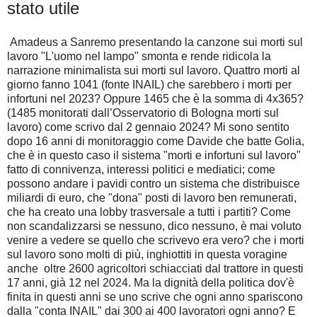
stato utile
Amadeus a Sanremo presentando la canzone sui morti sul
lavoro "L'uomo nel lampo" smonta e rende ridicola la
narrazione minimalista sui morti sul lavoro. Quattro morti al
giorno fanno 1041 (fonte INAIL) che sarebbero i morti per
infortuni nel 2023? Oppure 1465 che è la somma di 4x365?
(1485 monitorati dall’Osservatorio di Bologna morti sul
lavoro) come scrivo dal 2 gennaio 2024? Mi sono sentito
dopo 16 anni di monitoraggio come Davide che batte Golia,
che è in questo caso il sistema "morti e infortuni sul lavoro"
fatto di connivenza, interessi politici e mediatici; come
possono andare i pavidi contro un sistema che distribuisce
miliardi di euro, che "dona" posti di lavoro ben remunerati,
che ha creato una lobby trasversale a tutti i partiti? Come
non scandalizzarsi se nessuno, dico nessuno, è mai voluto
venire a vedere se quello che scrivevo era vero? che i morti
sul lavoro sono molti di più, inghiottiti in questa voragine
anche oltre 2600 agricoltori schiacciati dal trattore in questi
17 anni, già 12 nel 2024. Ma la dignità della politica dov'è
finita in questi anni se uno scrive che ogni anno spariscono
dalla "conta INAIL" dai 300 ai 400 lavoratori ogni anno? E